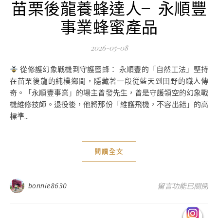
苗栗後龍養蜂達人╴永順豐
事業蜂蜜產品
2026-05-08
從修護幻象戰機到守護蜜蜂： 永順豐的「自然工法」堅持
在苗栗後龍的純樸鄉間，隱藏著一段從藍天到田野的職人傳
奇。「永順豐事業」的場主曾發先生，曾是守護領空的幻象戰
機維修技師。退役後，他將那份「維護飛機，不容出錯」的高
標準...
閱讀全文
在〈苗栗後龍養蜂
bonnie8630
留言功能已關閉