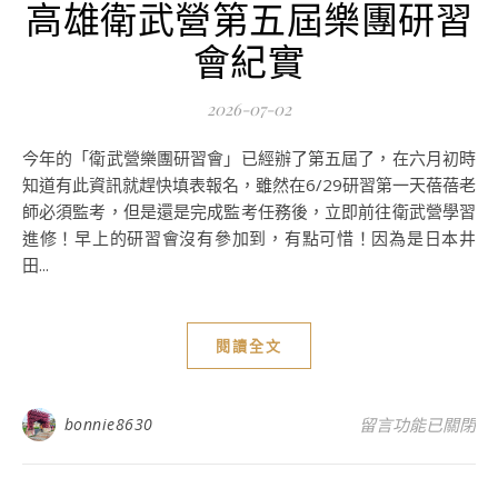
高雄衛武營第五屆樂團研習
會紀實
2026-07-02
今年的「衛武營樂團研習會」已經辦了第五屆了，在六月初時
知道有此資訊就趕快填表報名，雖然在6/29研習第一天蓓蓓老
師必須監考，但是還是完成監考任務後，立即前往衛武營學習
進修！早上的研習會沒有參加到，有點可惜！因為是日本井
田...
閱讀全文
在〈高雄衛武營第
bonnie8630
留言功能已關閉