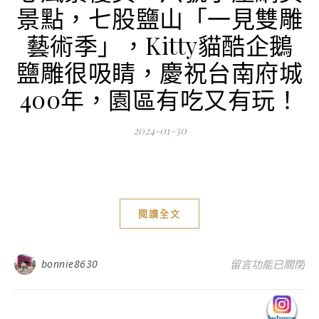
景點，七股鹽山「一見雙雕
藝術季」，Kitty貓酷企鵝
鹽雕很吸睛，慶祝台南府城
400年，園區有吃又有玩！
2024-01-30
閱讀全文
在〈台南旅遊景點
bonnie8630
留言功能已關閉