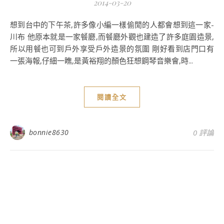
2014-03-20
想到台中的下午茶,許多像小編一樣偷閒的人都會想到這一家-
川布 他原本就是一家餐廳,而餐廳外觀也建造了許多庭園造景,
所以用餐也可到戶外享受戶外造景的氛圍 剛好看到店門口有
一張海報,仔細一瞧,是黃裕翔的顏色狂想鋼琴音樂會,時...
閱讀全文
bonnie8630
0 評論