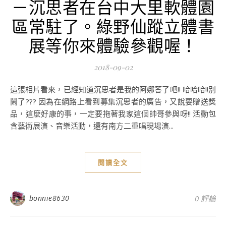
－沉思者在台中大里軟體園
區常駐了。綠野仙蹤立體書
展等你來體驗參觀喔！
2018-09-02
這張相片看來，已經知道沉思者是我的阿娜答了吧!! 哈哈哈!!別
鬧了??? 因為在網路上看到募集沉思者的廣告，又說要贈送獎
品，這麼好康的事，一定要拖著我家這個帥哥參與呀!! 活動包
含藝術展演、音樂活動，還有南方二重唱現場演...
閱讀全文
bonnie8630
0 評論