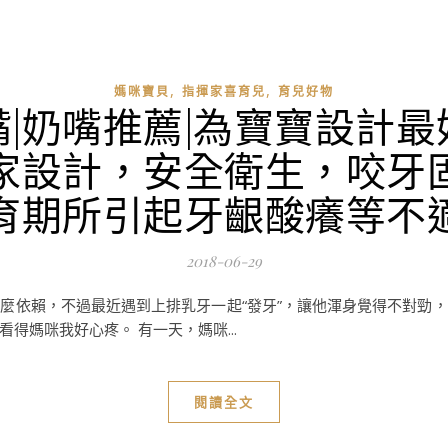
,
,
媽咪寶貝
指揮家喜育兒
育兒好物
|奶嘴推薦|為寶寶設計
家設計，安全衛生，咬牙
育期所引起牙齦酸癢等不
2018-06-29
麼依賴，不過最近遇到上排乳牙一起“發牙”，讓他渾身覺得不對勁
得媽咪我好心疼。 有一天，媽咪...
閱讀全文