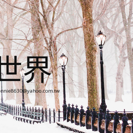
世界
30@yahoo.com.tw