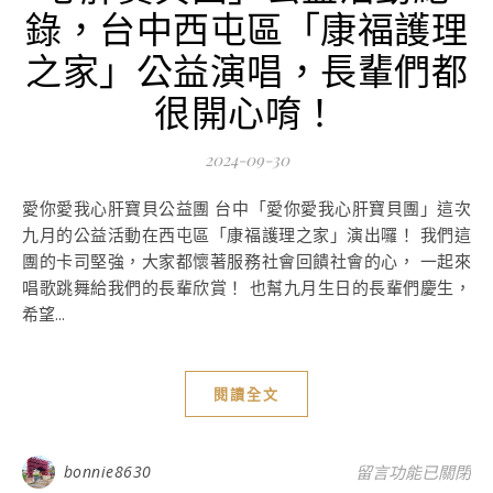
錄，台中西屯區「康福護理
之家」公益演唱，長輩們都
很開心唷！
2024-09-30
愛你愛我心肝寶貝公益團 台中「愛你愛我心肝寶貝團」這次
九月的公益活動在西屯區「康福護理之家」演出囉！ 我們這
團的卡司堅強，大家都懷著服務社會回饋社會的心， 一起來
唱歌跳舞給我們的長輩欣賞！ 也幫九月生日的長輩們慶生，
希望...
閱讀全文
在〈2024年9
bonnie8630
留言功能已關閉