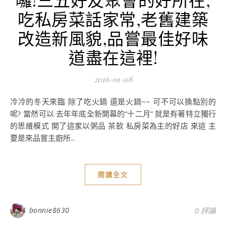
吃私房菜話家常,老舊建築
改造新風貌,品嘗最佳好味
道盡在這裡!
2016-01-08
冷冷的冬天來臨 除了吃火鍋 還是火鍋~~ 可不可以換點別的
呢? 當然可以 去年年底全新開幕的“十二月” 就是有著特立獨行
的思維模式 開了這家以粥品 茶飲 私房菜為主的好店 來這 主
要是來品嘗主廚所...
閱讀全文
bonnie8630
0 評論