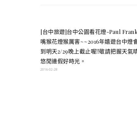
[台中旅遊]台中公園看花燈-Paul Fran
嘴猴花燈猴厲害~~2016年嬉遊台中燈
到明天2/29晚上截止喔!!敬請把握天氣
悠閒連假好時光。
2016-02-28