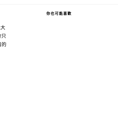
你也可能喜歡
k大
會只
晴的