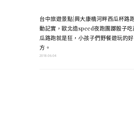
台中旅遊景點|興大康橋河畔西瓜杯路
動記實，歐北造speed夜跑團躑骰子吃
瓜路跑就是狂，小孩子們野餐遊玩的好
方。
2018-06-04