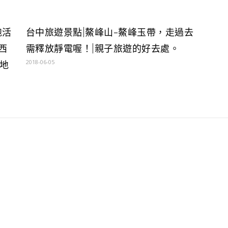
跑活
台中旅遊景點|鰲峰山-鰲峰玉帶，走過去
西
需釋放靜電喔！|親子旅遊的好去處。
2018-06-05
地