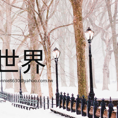
世界
30@yahoo.com.tw