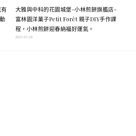
吃有
大雅與中科的花園城堡-小林煎餅旗艦店-
動
富林園洋菓子Petit Forêt 親子DIY手作課
程，小林煎餅迎春納福好運氣。
2021-01-26