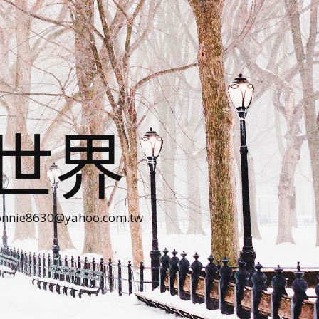
世界
30@yahoo.com.tw