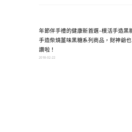
年節伴手禮的健康新首選-樸活手造黑
手造柴燒薑味黑糖系列商品，財神爺也
讚啦！
2018-02-22