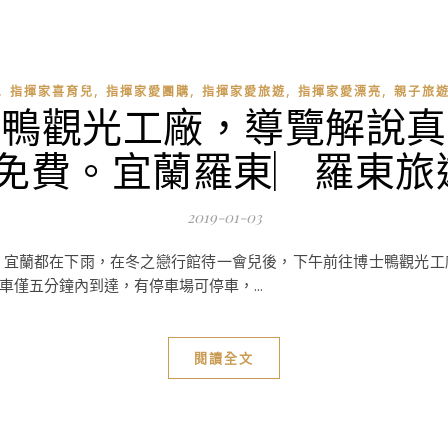
,
,
,
,
,
指揮家喜育兒
指揮家愛團購
指揮家愛旅遊
指揮家愛漂亮
親子旅
士鴨觀光工廠，導覽解說真
下免費。宜蘭羅東︳羅東旅
2019-01-03
，宜蘭都在下雨，在冬之戀行館待一會兒後，下午前往博士鴨觀光工
僅五分鐘內到達，有停車場可停車，...
閱讀全文