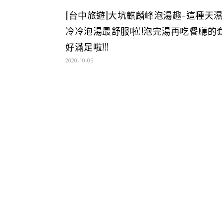
[台中旅遊]大坑麒麟峰泡湯趣-這種天
冷冷泡湯最舒服啦!!泡完湯再吃餐廳的
好滿足啦!!!
2020-10-05