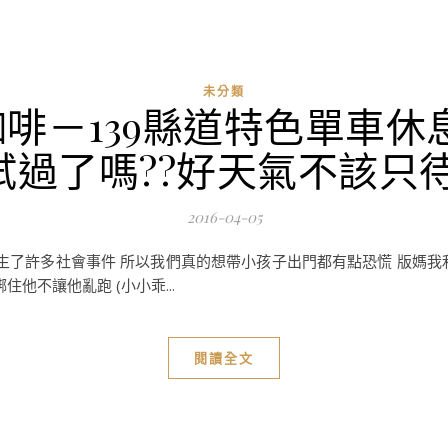
未分類
咖啡－139縣道特色單車
試過了嗎??好天氣不該只待
2016-04-05
發生了許多社會事件 所以我們真的想帶小孩子出門都有點恐慌 版媽我
他不讓他亂跑 (小小乖...
閱讀全文