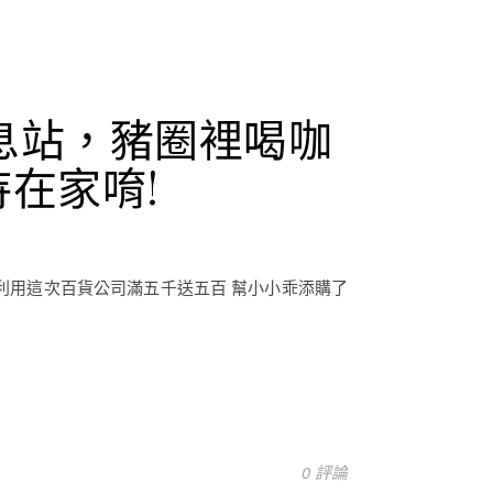
休息站，豬圈裡喝咖
在家唷!
利用這次百貨公司滿五千送五百 幫小小乖添購了
0 評論