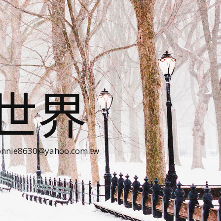
世界
30@yahoo.com.tw