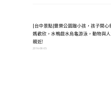
[台中景點]豐樂公園蹓小孩，孩子開心
媽歡欣，水鴨戲水烏龜游泳，動物與人
親近!
2016-08-05