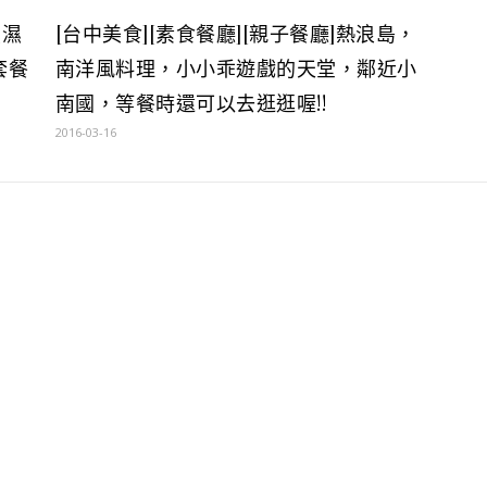
濕濕
[台中美食][素食餐廳][親子餐廳]熱浪島，
套餐
南洋風料理，小小乖遊戲的天堂，鄰近小
南國，等餐時還可以去逛逛喔!!
2016-03-16