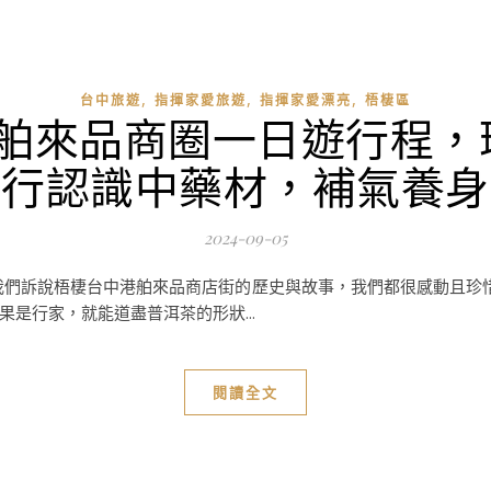
,
,
,
台中旅遊
指揮家愛旅遊
指揮家愛漂亮
梧棲區
-舶來品商圈一日遊行程，
藥行認識中藥材，補氣養身
2024-09-05
我們訴說梧棲台中港舶來品商店街的歷史與故事，我們都很感動且珍惜
是行家，就能道盡普洱茶的形狀...
閱讀全文