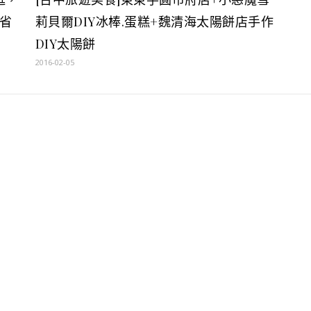
省
莉貝爾DIY冰棒.蛋糕+魏清海太陽餅店手作
DIY太陽餅
2016-02-05