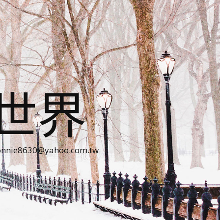
世界
30@yahoo.com.tw