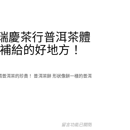
瑞慶茶行普洱茶體
補給的好地方！
普洱茶的珍貴！ 普洱茶餅 形狀像餅一樣的普洱
在〈台中海線輕旅行-舶來品商圈一
留言功能已關閉