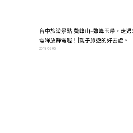
台中旅遊景點|鰲峰山-鰲峰玉帶，走過
需釋放靜電喔！|親子旅遊的好去處。
2018-06-05