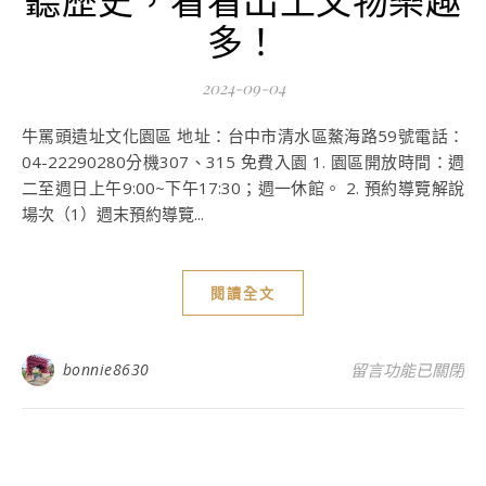
多！
2024-09-04
牛罵頭遺址文化園區 地址：台中市清水區鰲海路59號電話：
04-22290280分機307、315 免費入園 1. 園區開放時間：週
二至週日上午9:00~下午17:30；週一休館。 2. 預約導覽解說
場次（1）週末預約導覽...
閱讀全文
在〈台中海線輕旅
bonnie8630
留言功能已關閉