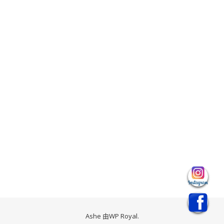
Ashe 由
WP Royal
.