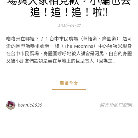
追！追！追！啦!!
2026-01-27
嚕嚕米在哪裡？？ 1.台中市民廣場（草悟道、綠園道） 超可
愛的巨型嚕嚕米姆明一族（The Moomins）中的嚕嚕米現身
在台中市民廣場，身體圓呼呼地被人誤會是河馬，白白的身體
又被小朋友們誤認是坐在草地上的巨型雪人（因為是...
閱讀全文
在〈台中旅遊-嚕
bonnie8630
留言功能已關閉