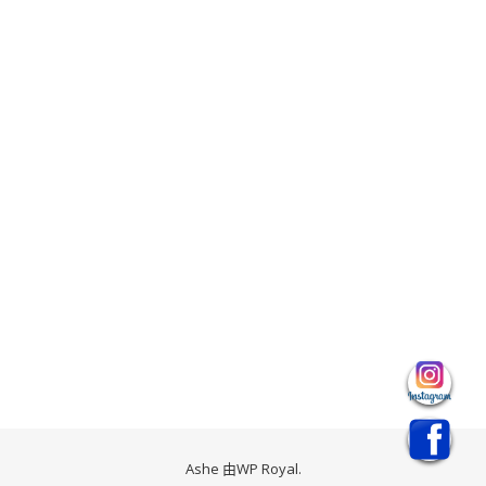
Ashe 由
WP Royal
.