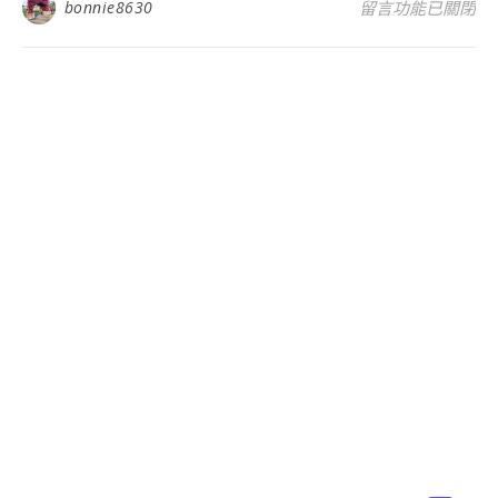
在〈「尋味臺中，
bonnie8630
留言功能已關閉