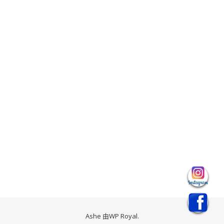
Ashe 由
WP Royal
.