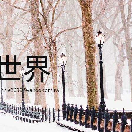
世界
30@yahoo.com.tw