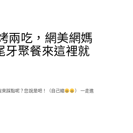
烤兩吃，網美網媽
尾牙聚餐來這裡就
沒來踩點呢？您說是吧！（自己縮
） 一走進