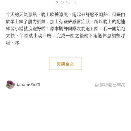
2023-03-23
今天的天氣濕熱，晚上吹著涼風，跑起來舒服不悶熱，但是由
於早上練了肌力訓練，加上有些許感冒症狀，所以晚上的配速
練習小編就沒跑好啦！原本期許與隊友們跑五圈，我一開始跑
太快，半圈後出現耳鳴，完成一圈之後就下跑道休息調整呼
吸，隊...
閱讀全文
在〈2023/3/2
bonnie8630
留言功能已關閉