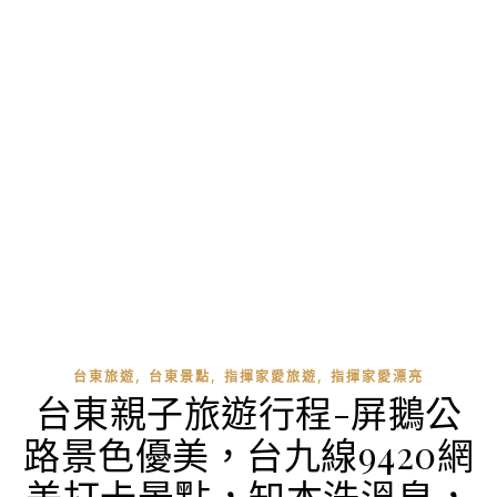
,
,
,
台東旅遊
台東景點
指揮家愛旅遊
指揮家愛漂亮
台東親子旅遊行程-屏鵝公
路景色優美，台九線9420網
美打卡景點，知本洗溫泉，