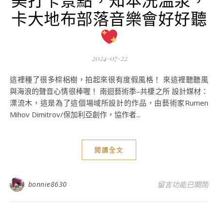
卡大地布部落音樂會好好聽
2024-07-22
這裡種了很多棕梠樹，拍起來很有度假風格！ 來這裡聽聽風
與海浪的聲音心情很棒喔！ 南迴藝術季–共棲之所 設計媒材：
漂流木，這是為了這個場域所設計的作品，由藝術家Rumen
Mihov Dimitrov/保加利亞創作，協作者...
閱讀全文
在〈台東親子旅遊
bonnie8630
留言功能已關閉