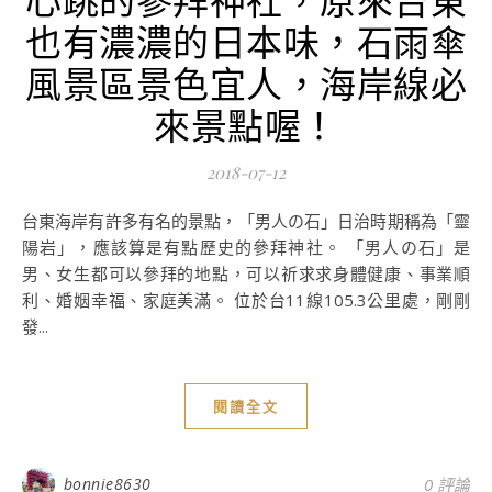
也有濃濃的日本味，石雨傘
風景區景色宜人，海岸線必
來景點喔！
2018-07-12
台東海岸有許多有名的景點，「男人の石」日治時期稱為「靈
陽岩」，應該算是有點歷史的參拜神社。 「男人の石」是
男、女生都可以參拜的地點，可以祈求求身體健康、事業順
利、婚姻幸福、家庭美滿。 位於台11線105.3公里處，剛剛
發...
閱讀全文
bonnie8630
0 評論