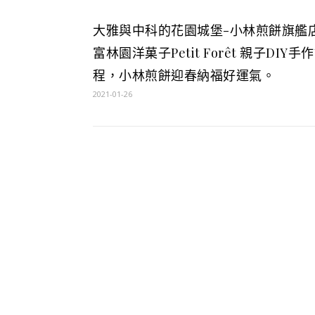
大雅與中科的花園城堡-小林煎餅旗艦店
富林園洋菓子Petit Forêt 親子DIY手
程，小林煎餅迎春納福好運氣。
2021-01-26