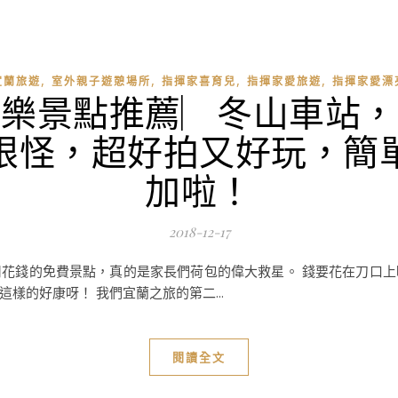
,
,
,
,
宜蘭旅遊
室外親子遊憩場所
指揮家喜育兒
指揮家愛旅遊
指揮家愛漂
遊樂景點推薦︳冬山車站，
眼怪，超好拍又好玩，簡
加啦！
2018-12-17
花錢的免費景點，真的是家長們荷包的偉大救星。 錢要花在刀口
樣的好康呀！ 我們宜蘭之旅的第二...
閱讀全文