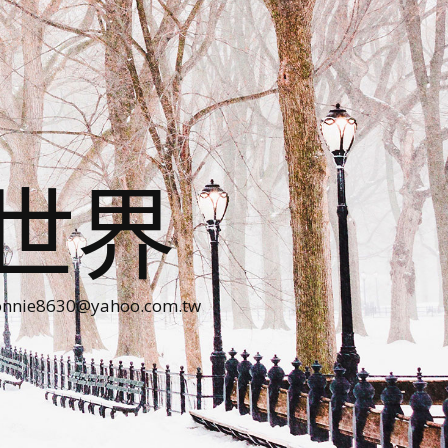
世界
30@yahoo.com.tw