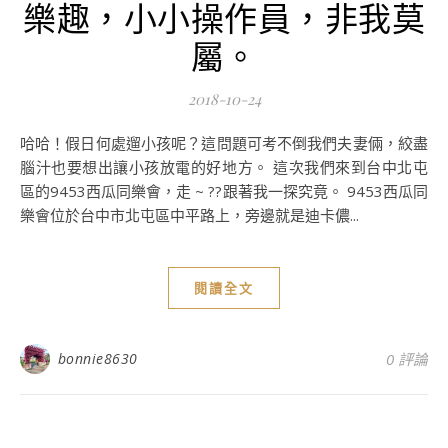
樂趣，小小操作員，非我莫
屬。
2018-10-24
哈哈！假日何處遛小孩呢？這問題可考不倒我們夫妻倆，絞盡
腦汁也要想出讓小孩放電的好地方。 這次我們來到台中北屯
區的9453西瓜同樂會，走 ~ ??跟著我一探究竟。 9453西瓜同
樂會位於台中市北屯區中平路上，旁邊就是迪卡儂...
閱讀全文
bonnie8630
0 評論