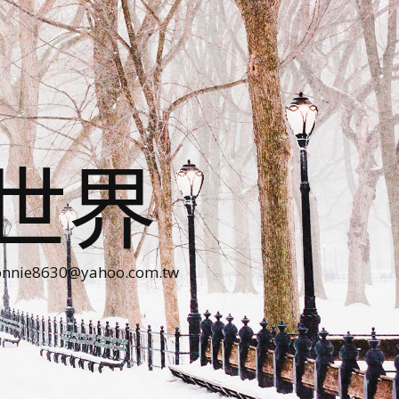
世界
30@yahoo.com.tw