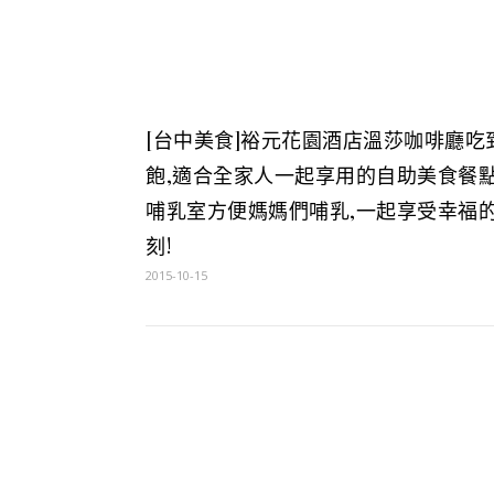
[台中美食]裕元花園酒店溫莎咖啡廳吃
飽,適合全家人一起享用的自助美食餐點
哺乳室方便媽媽們哺乳,一起享受幸福
刻!
2015-10-15