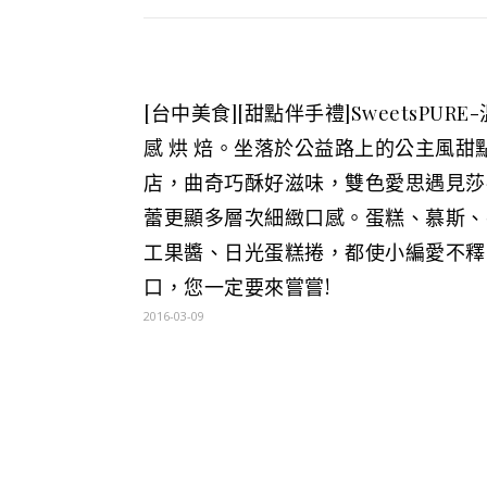
[台中美食][甜點伴手禮]SweetsPURE-
感 烘 焙。坐落於公益路上的公主風甜
店，曲奇巧酥好滋味，雙色愛思遇見莎
蕾更顯多層次細緻口感。蛋糕、慕斯、
工果醬、日光蛋糕捲，都使小編愛不釋
口，您一定要來嘗嘗!
2016-03-09