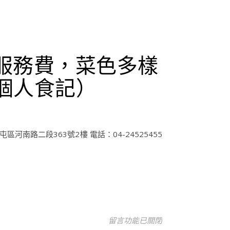
%服務費，菜色多樣
為個人食記）
路二段363號2樓 電話：04-24525455
在〈陶板屋午餐獨享樂，單人套餐64
留言功能已關閉