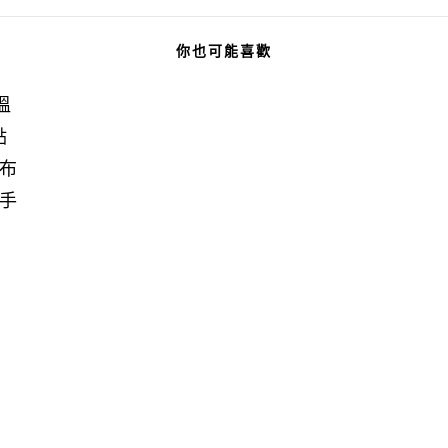
你也可能喜歡
溫
點
布
手