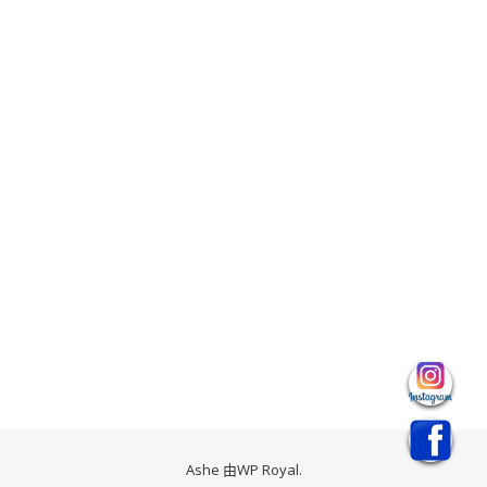
Ashe 由
WP Royal
.