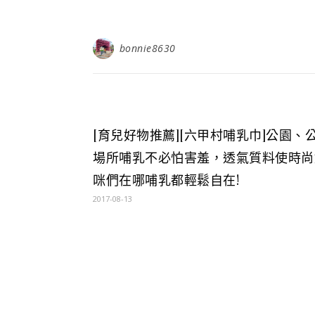
bonnie8630
[育兒好物推薦][六甲村哺乳巾]公園、
場所哺乳不必怕害羞，透氣質料使時尚
咪們在哪哺乳都輕鬆自在!
2017-08-13