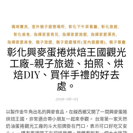
,
,
,
,
媽咪寶貝
室外親子遊憩場所
彰化下午茶餐廳
彰化旅遊
,
,
,
,
彰化美食
指揮家喜育兒
指揮家愛旅遊
指揮家愛漂亮
,
,
,
指揮家愛美食
親子旅遊
親子遊戲場所(室內遊戲場)
親子餐廳
彰化興麥蛋捲烘焙王國觀光
工廠-親子旅遊、拍照、烘
焙DIY、買伴手禮的好去
處。
2019-06-05
以製作金牛角出名的興麥食品，在線西鄉又開了一間興麥蛋捲
烘焙王國，非常適合帶小朋友一起來參觀。 台灣第一家天然
奶油蛋捲觀光工廠的斗大招牌掛在門口，表示可口好吃又安