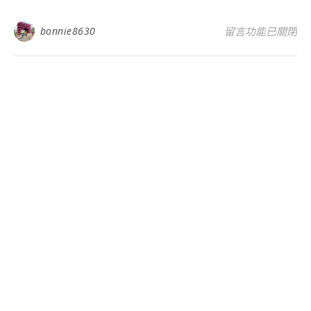
在〈2020彰化王
bonnie8630
留言功能已關閉