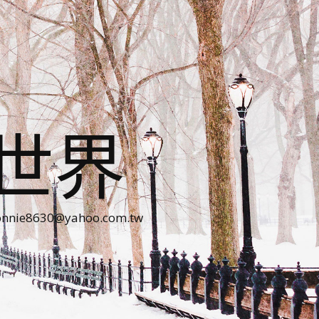
世界
30@yahoo.com.tw