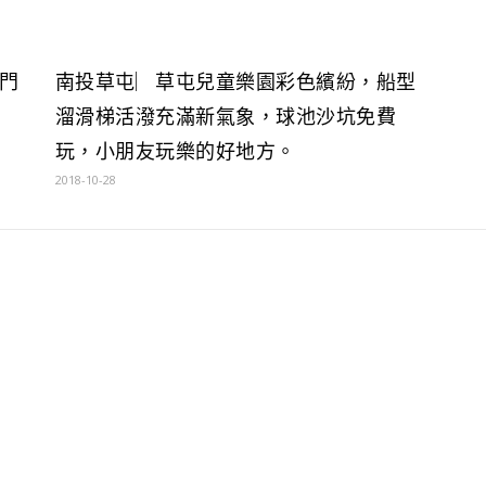
門
南投草屯︳草屯兒童樂園彩色繽紛，船型
溜滑梯活潑充滿新氣象，球池沙坑免費
玩，小朋友玩樂的好地方。
2018-10-28