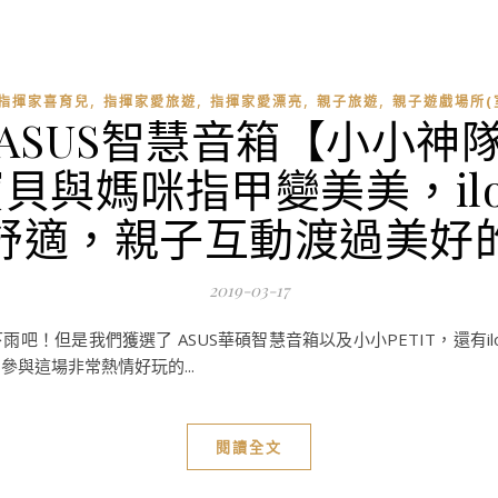
,
,
,
,
指揮家喜育兒
指揮家愛旅遊
指揮家愛漂亮
親子旅遊
親子遊戲場所(
ASUS智慧音箱【小小神
寶貝與媽咪指甲變美美，i
舒適，親子互動渡過美好
2019-03-17
吧！但是我們獲選了 ASUS華碩智慧音箱以及小小PETIT，還有i
參與這場非常熱情好玩的...
閱讀全文