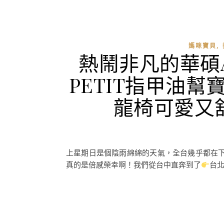
,
媽咪寶貝
熱鬧非凡的華碩
PETIT指甲油幫
龍椅可愛又
上星期日是個陰雨綿綿的天氣，全台幾乎都在下雨
真的是倍感榮幸啊！我們從台中直奔到了
台北