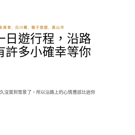
,
,
,
本美食
白川鄉
親子旅遊
高山市
一日遊行程，沿路
有許多小確幸等你
又太久沒賞到雪景了，所以沿路上的心情應該比迷你