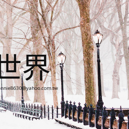
世界
30@yahoo.com.tw