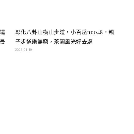
場
彰化八卦山橫山步道，小百岳no048，親
景
子步道樂無窮，茶園風光好去處
2021-01-10