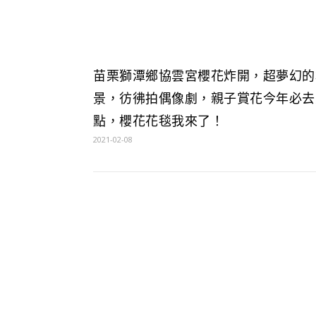
苗栗獅潭鄉協雲宮櫻花炸開，超夢幻的
景，彷彿拍偶像劇，親子賞花今年必去
點，櫻花花毯我來了！
2021-02-08