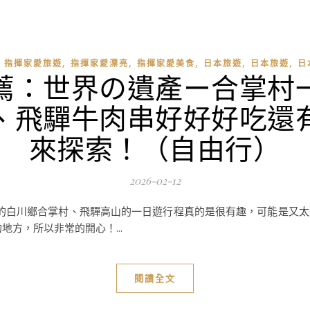
,
,
,
,
,
,
指揮家愛旅遊
指揮家愛漂亮
指揮家愛美食
日本旅遊
日本旅遊
日
薦：世界の遺產ー合掌村
、飛驒牛肉串好好好吃還
來探索！（自由行）
2026-02-12
 APP上的白川鄉合掌村、飛驒高山的一日遊行程真的是很有趣，可能是
地方，所以非常的開心！...
閱讀全文