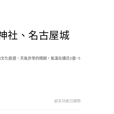
神社、名古屋城
的文化旅遊，天氣非常的晴朗，氣溫在攝氏3度~5
在〈日本名古屋自由行推薦景點–愛
留言功能已關閉