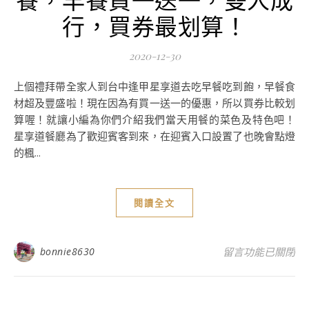
行，買券最划算！
2020-12-30
上個禮拜帶全家人到台中逢甲星享道去吃早餐吃到飽，早餐食
材超及豐盛啦！現在因為有買一送一的優惠，所以買券比較划
算喔！就讓小編為你們介紹我們當天用餐的菜色及特色吧！
星享道餐廳為了歡迎賓客到來，在迎賓入口設置了也晚會點燈
的楓...
閱讀全文
在〈Good Morning
bonnie8630
留言功能已關閉