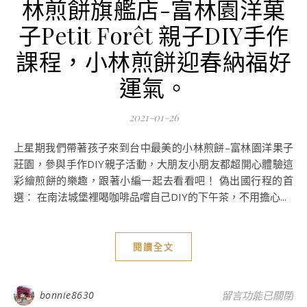
林煎餅旗艦店-富林園洋菓
子Petit Forêt 親子DIY手作
課程，小林煎餅迎春納福好
運氣。
2021-01-26
上星期我們帶著孩子來到台中最美的小林煎餅–富林園洋果子
莊園，參與手作DIY親子活動，大朋友小朋友都超開心體驗這
彩繪煎餅的樂趣，跟著小編一起去看看吧！ 偽出國行程的首
選： 在南法城堡裡喝咖啡品嚐自己DIY的下午茶，不用擔心...
閱讀全文
在〈大雅與中科的花園
bonnie8630
留言功能已關閉