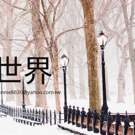
世界
30@yahoo.com.tw