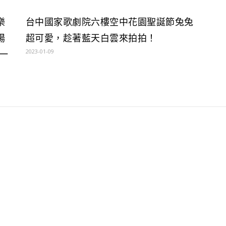
樂
台中國家歌劇院六樓空中花園聖誕節兔兔
場
超可愛，趁著藍天白雲來拍拍！
2023-01-09
一