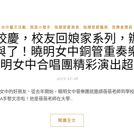
,
,
,
,
台中藝文活動
我是小號手
指揮家愛美食
指揮家愛藝術
音樂會資訊
年校慶，校友回娘家系列，
與了！曉明女中銅管重奏
曉明女中合唱團精彩演出超
2023-12-26
女中的好朋友，從去年開始，曉明女中管樂團就邀請蓓蓓老師到學
手黎文忠啦！他是蓓蓓老師在大學...
閱讀全文