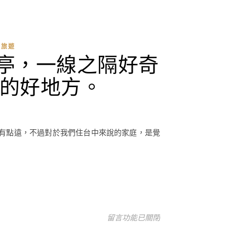
子旅遊
亭，一線之隔好奇
的好地方。
有點遠，不過對於我們住台中來說的家庭，是覺
在〈獅頭山親子遊–獅山古道通往新
留言功能已關閉