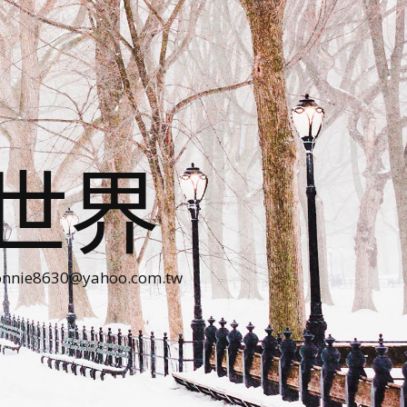
世界
30@yahoo.com.tw