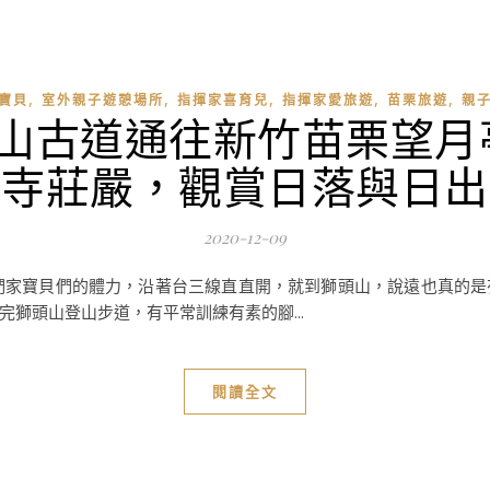
,
,
,
,
,
寶貝
室外親子遊憩場所
指揮家喜育兒
指揮家愛旅遊
苗栗旅遊
親
獅山古道通往新竹苗栗望月
佛寺莊嚴，觀賞日落與日出
2020-12-09
們家寶貝們的體力，沿著台三線直直開，就到獅頭山，說遠也真的是
獅頭山登山步道，有平常訓練有素的腳...
閱讀全文