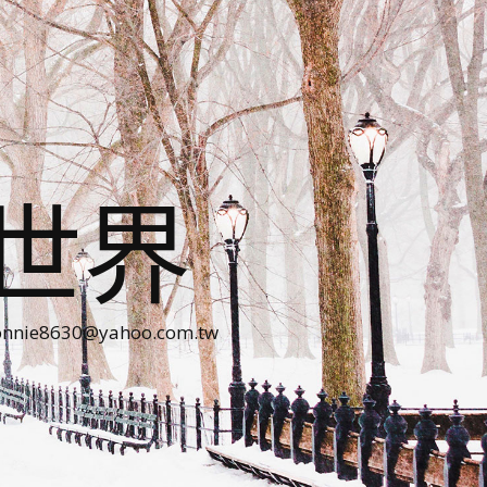
世界
30@yahoo.com.tw