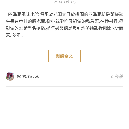
2014-06-04
四季春風味小館 傳承於老闆大哥於桃園的四季春私房菜餐館
生長在眷村的顧老闆,從小就愛吃母親做的私房菜,在眷村裡,母
親做的菜餚聲名遠播,逢年過節總是吸引許多遠親近鄰聞”香”而
來. 多年...
閱讀全文
bonnie8630
0 評論