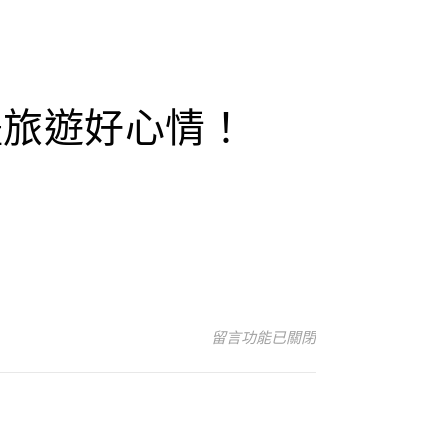
團體旅遊好心情！
在〈2023/8/25日本淺草寺雷門
留言功能已關閉