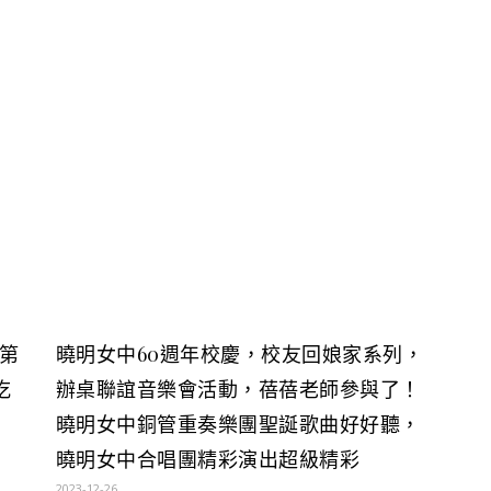
，第
曉明女中60週年校慶，校友回娘家系列，
吃
辦桌聯誼音樂會活動，蓓蓓老師參與了！
曉明女中銅管重奏樂團聖誕歌曲好好聽，
曉明女中合唱團精彩演出超級精彩
2023-12-26