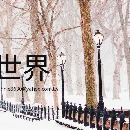
世界
30@yahoo.com.tw