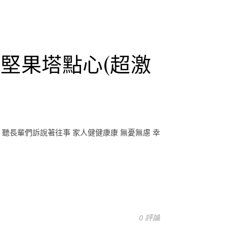
焙堅果塔點心(超激
 聽長輩們訴說著往事 家人健健康康 無憂無慮 幸
0 評論