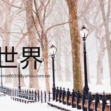
世界
30@yahoo.com.tw