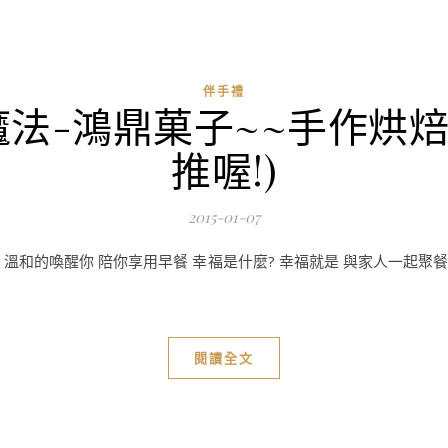
伴手禮
魔法-鴻鼎菓子~~手作烘
推喔!)
2015-01-07
你 溫和的喚醒你 陪你享用早餐 幸福是什麼? 幸福就是 與家人一起聚餐
閱讀全文