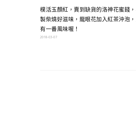
樸活玉顏紅，賣到缺貨的洛神花蜜餞，
製柴燒好滋味，龍眼花加入紅茶沖泡，
有一番風味喔！
2018-03-07