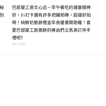
秘
巴部屋工房文心店－早午餐吃的健康精神
別
好，IG打卡牆有許多把餔助陣，超級好拍
啊！純鮮奶脆餅禮盒早鳥優惠開跑囉！喜
愛巴部屋工房脆餅的捧由們立馬來訂伴手
禮吧!!
2017-12-03