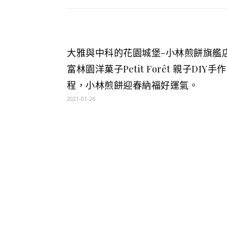
大雅與中科的花園城堡-小林煎餅旗艦店
富林園洋菓子Petit Forêt 親子DIY手
程，小林煎餅迎春納福好運氣。
2021-01-26