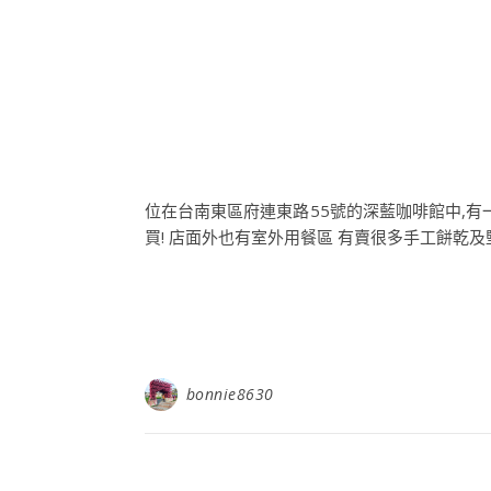
位在台南東區府連東路55號的深藍咖啡館中,有
買! 店面外也有室外用餐區 有賣很多手工餅乾及堅
bonnie8630