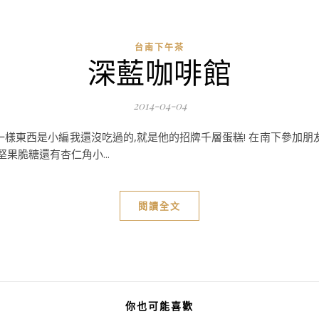
台南下午茶
深藍咖啡館
2014-04-04
一樣東西是小編我還沒吃過的,就是他的招牌千層蛋糕! 在南下參加朋
果脆糖還有杏仁角小...
閱讀全文
你也可能喜歡