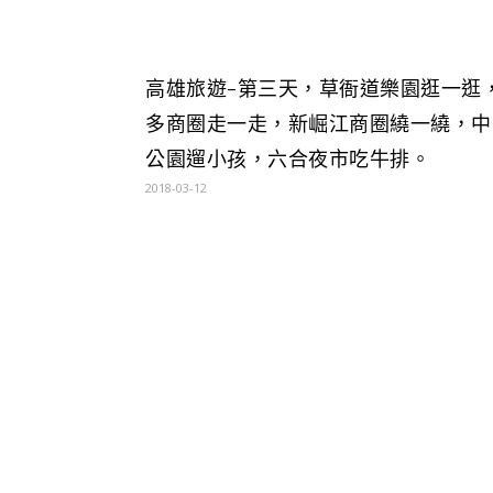
高雄旅遊-第三天，草衙道樂園逛一逛
多商圈走一走，新崛江商圈繞一繞，中
公園遛小孩，六合夜市吃牛排。
2018-03-12