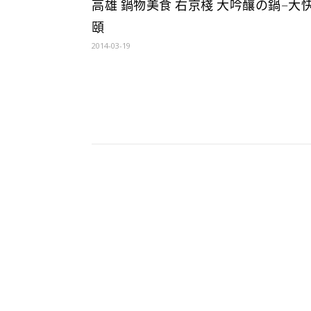
高雄 鍋物美食 右京棧 大吟釀の鍋–大
頤
2014-03-19