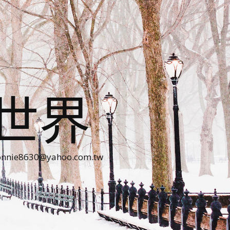
世界
30@yahoo.com.tw