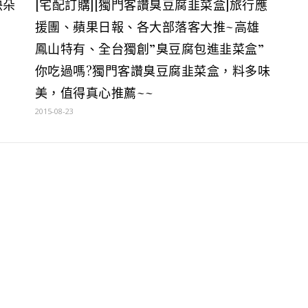
快朵
[宅配訂購][獨門客讚臭豆腐韭菜盒]旅行應
援團、蘋果日報、各大部落客大推~高雄
鳳山特有、全台獨創”臭豆腐包進韭菜盒”
你吃過嗎?獨門客讚臭豆腐韭菜盒，料多味
美，值得真心推薦~~
2015-08-23