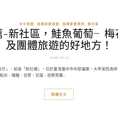
,
,
,
台中旅遊
指揮家愛旅遊
指揮家愛漂亮
新社區
薦-新社區，鮭魚葡萄╴梅
及團體旅遊的好地方！
2026-01-15
社仔」，前身「新社鄉」，位於臺灣臺中市中部偏東，大甲溪西南
米、雜糧、甘蔗、甘藷、芭蕉等農...
閱讀全文