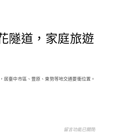
花隧道，家庭旅遊
岸，居臺中市區、豐原、東勢等地交通要衝位置。
在〈台中旅遊景點推薦-新社區，鮭
留言功能已關閉