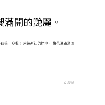
襯滿開的艷麗。
孩衝一發啦！ 前往新社的途中， 梅花沿路滿開
0 評論