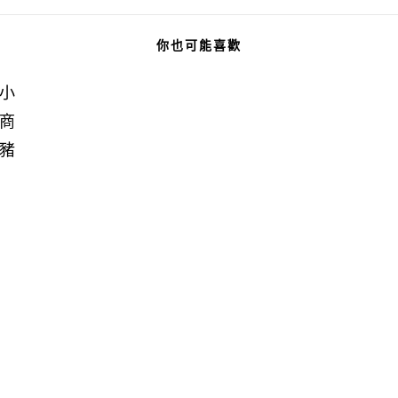
你也可能喜歡
小
商
豬