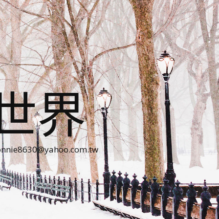
世界
30@yahoo.com.tw