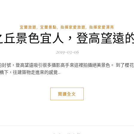
,
,
,
宜蘭旅遊
宜蘭景點
指揮家愛旅遊
指揮家愛漂亮
之丘景色宜人，登高望遠
2019-03-06
0的封號，登高望遠吸引很多攝影高手來這裡拍攝絕美景色。 到了櫻
橋下，往建築物走進來的感覺...
閱讀全文