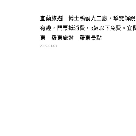
宜蘭旅遊︳博士鴨觀光工廠，導覽解說
有趣，門票抵消費，3歲以下免費。宜
東︳羅東旅遊︳羅東景點
2019-01-03