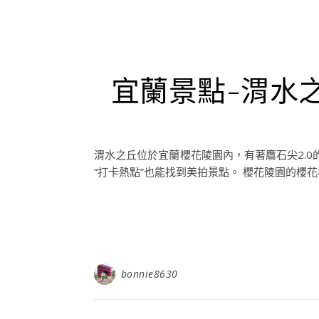
宜蘭景點-渭水
渭水之丘位於宜蘭櫻花陵園內，有著鷹石尖2.
“打卡熱點”也能找到美拍景點。 櫻花陵園的櫻花
bonnie8630