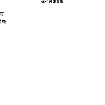
你也可能喜歡
真
蘭羅