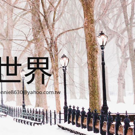
世界
30@yahoo.com.tw