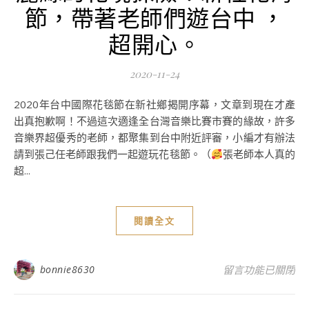
節，帶著老師們遊台中 ，
超開心。
2020-11-24
2020年台中國際花毯節在新社鄉揭開序幕，文章到現在才產
出真抱歉啊！不過這次適逢全台灣音樂比賽市賽的緣故，許多
音樂界超優秀的老師，都聚集到台中附近評審，小編才有辦法
請到張己任老師跟我們一起遊玩花毯節。（
張老師本人真的
超...
閱讀全文
在〈2020臺中
bonnie8630
留言功能已關閉