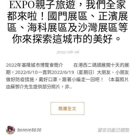
EXPO親子旅遊，我們全家
都來啦！國門展區、正濱展
區、海科展區及沙灣展區等
你來探索這城市的美好。
2022-06-16
2022年基隆城市博覽會簡介 在港西二碼頭展開十天的展
期，2022/6/10一直到2022/6/19（星期日）大朋友、小朋友
做好防疫措施，戴好口罩，跟著小編走一回吧！ （本篇照片
由蘇鄧介先生提供部分照片，非...
閱讀全文
在〈基隆城市博覽會
bonnie8630
留言功能已關閉