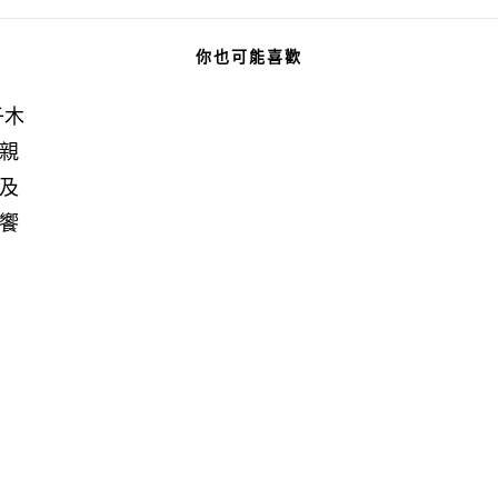
你也可能喜歡
子木
親
及
饗