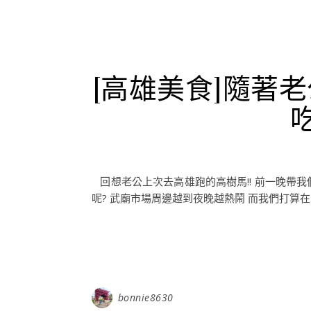
[高雄美食]隨著
​​​​ 回想老公上次去高雄跑的高樹馬!! 前
呢? 武廟市場周邊越到夜晚越熱鬧 而我們打算在..
bonnie8630