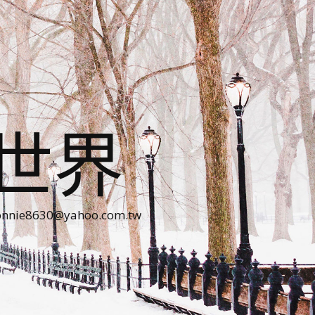
世界
30@yahoo.com.tw