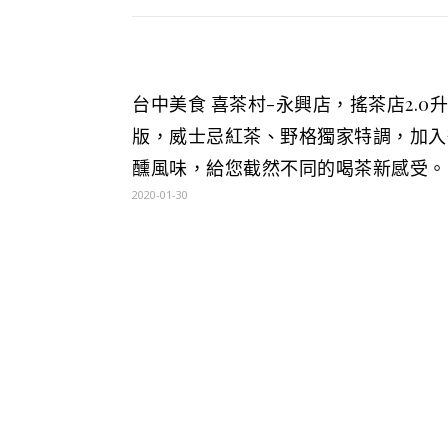
台中美食 喜茶村-永興店，搖茶店2.0
版，威士忌紅茶、野格獨家特調，加入
醺風味，給您截然不同的喝茶新感受。
2020-01-30