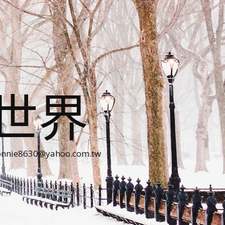
世界
30@yahoo.com.tw