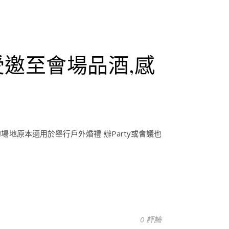
n!!受邀至會場品酒,感
這裡的場地原本適用於舉行戶外婚禮 辦Party或會議也
0 評論