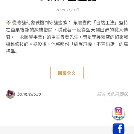
2026-05-08
從修護幻象戰機到守護蜜蜂： 永順豐的「自然工法」堅持
在苗栗後龍的純樸鄉間，隱藏著一段從藍天到田野的職人傳
奇。「永順豐事業」的場主曾發先生，曾是守護領空的幻象戰
機維修技師。退役後，他將那份「維護飛機，不容出錯」的高
標準...
閱讀全文
在〈苗栗後龍養蜂
bonnie8630
留言功能已關閉