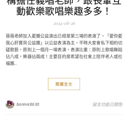
動歡樂歌唱樂趣多多！
2024-08-26
蓓蓓老師加入愛團公益演出已經是第三場的表演了，「愛你愛
我心肝寶貝公益團」以公益表演為主，平時大家會私下相約切
磋歌藝，原則上一個月一場表演，表演比重：原則上歌唱舞蹈
佔八成，樂器佔兩成！主要目的是希望在社會上陪伴老人或社
福團...
閱讀全文
在〈愛你愛我心肝
bonnie8630
留言功能已關閉