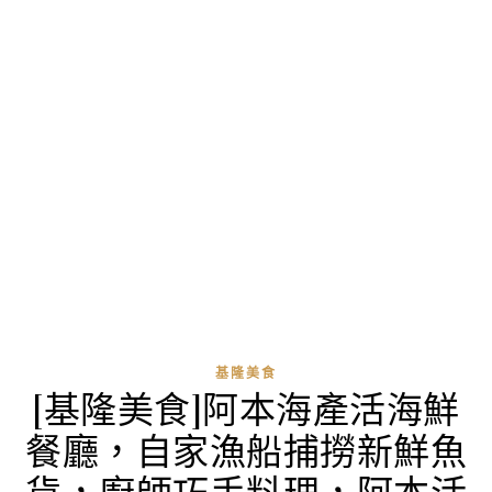
基隆美食
[基隆美食]阿本海產活海鮮
餐廳，自家漁船捕撈新鮮魚
貨，廚師巧手料理，阿本活