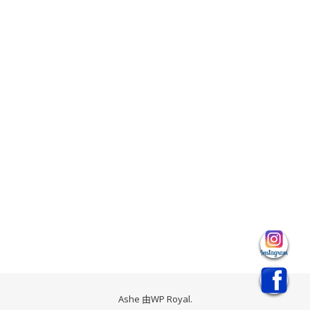
Ashe 由
WP Royal
.