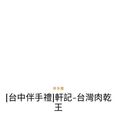
伴手禮
[台中伴手禮]軒記-台灣肉乾
王