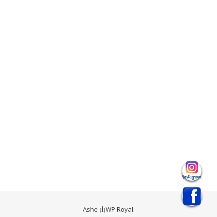
Ashe 由
WP Royal
.