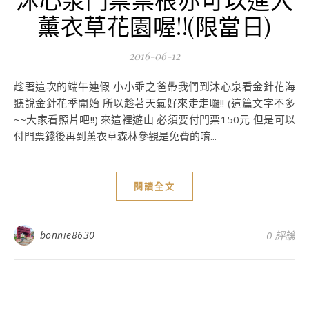
薰衣草花園喔!!(限當日)
2016-06-12
趁著這次的端午連假 小小乖之爸帶我們到沐心泉看金針花海
聽說金針花季開始 所以趁著天氣好來走走囉!! (這篇文字不多
~~大家看照片吧!!) 來這裡遊山 必須要付門票150元 但是可以
付門票錢後再到薰衣草森林參觀是免費的唷...
閱讀全文
bonnie8630
0 評論