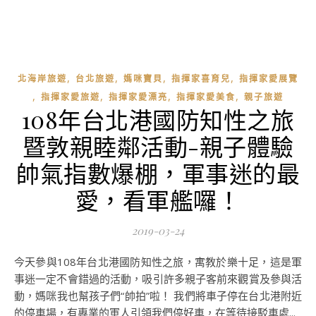
,
,
,
,
北海岸旅遊
台北旅遊
媽咪寶貝
指揮家喜育兒
指揮家愛展覽
,
,
,
,
指揮家愛旅遊
指揮家愛漂亮
指揮家愛美食
親子旅遊
108年台北港國防知性之旅
暨敦親睦鄰活動-親子體驗
帥氣指數爆棚，軍事迷的最
愛，看軍艦囉！
2019-03-24
今天參與108年台北港國防知性之旅，寓教於樂十足，這是軍
事迷一定不會錯過的活動，吸引許多親子客前來觀賞及參與活
動，媽咪我也幫孩子們“帥拍”啦！ 我們將車子停在台北港附近
的停車場，有專業的軍人引領我們停好車，在等待接駁車處...