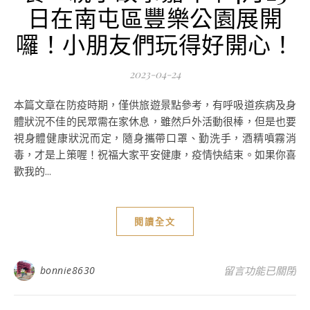
日在南屯區豐樂公園展開
囉！小朋友們玩得好開心！
2023-04-24
本篇文章在防疫時期，僅供旅遊景點參考，有呼吸道疾病及身
體狀況不佳的民眾需在家休息，雖然戶外活動很棒，但是也要
視身體健康狀況而定，隨身攜帶口罩、勤洗手，酒精噴霧消
毒，才是上策喔！祝福大家平安健康，疫情快結束。如果你喜
歡我的...
閱讀全文
在〈2023世界
bonnie8630
留言功能已關閉