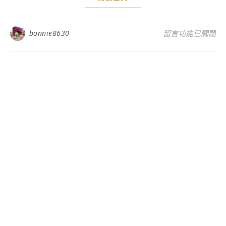
在〈宜蘭旅遊-積
bonnie8630
留言功能已關閉